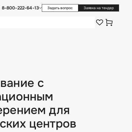
8-800-222-64-13
Задать вопрос
Заявка на тендер
вание с
 нами в
ационным
ерением для
в любимых
ских центров