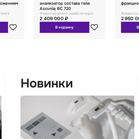
ложением
анализатор состава тела
фракцио
Accuniq BC 720
тинга
Физиотерапия и реабилитация
Аппараты 
2 409 000 ₽
2 950 0
В корзину
В
Новинки